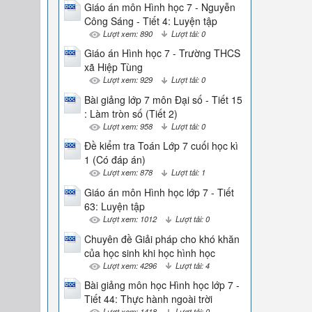
Giáo án môn Hình học 7 - Nguyễn
Công Sáng - Tiết 4: Luyện tập
Lượt xem: 890
Lượt tải: 0
Giáo án Hình học 7 - Trường THCS
xã Hiệp Tùng
Lượt xem: 929
Lượt tải: 0
Bài giảng lớp 7 môn Đại số - Tiết 15
: Làm tròn số (Tiết 2)
Lượt xem: 958
Lượt tải: 0
Đề kiểm tra Toán Lớp 7 cuối học kì
1 (Có đáp án)
Lượt xem: 878
Lượt tải: 1
Giáo án môn Hình học lớp 7 - Tiết
63: Luyện tập
Lượt xem: 1012
Lượt tải: 0
Chuyên đề Giải pháp cho khó khăn
của học sinh khi học hình học
Lượt xem: 4296
Lượt tải: 4
Bài giảng môn học Hình học lớp 7 -
Tiết 44: Thực hành ngoài trời
Lượt xem: 1418
Lượt tải: 0