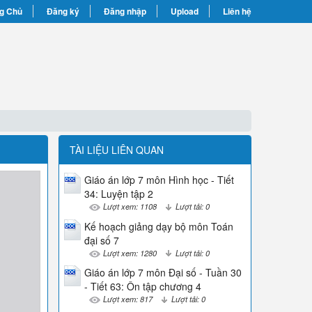
g Chủ
Đăng ký
Đăng nhập
Upload
Liên hệ
TÀI LIỆU LIÊN QUAN
Giáo án lớp 7 môn Hình học - Tiết
34: Luyện tập 2
Lượt xem: 1108
Lượt tải: 0
Kế hoạch giảng dạy bộ môn Toán
đại số 7
Lượt xem: 1280
Lượt tải: 0
Giáo án lớp 7 môn Đại số - Tuần 30
- Tiết 63: Ôn tập chương 4
Lượt xem: 817
Lượt tải: 0