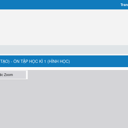
Tran
ẠO) - ÔN TẬP HỌC KÌ 1 (HÌNH HỌC)