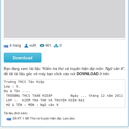
4 trang
vultt
901
0
Download
Bạn đang xem tài liệu
"Kiểm tra thơ và truyện hiện đại môn: Ngữ văn 9"
,
để tải tài liệu gốc về máy bạn click vào nút
DOWNLOAD
ở trên
Trường THCS Tân Hiệp 

Lớp : 9.

Họ & Tên ....

 TRÖÔØNG THCS TAÂN HIEÂP	 Ngày ... tháng 12 năm 2011 Mã phách

 LƠP :.	 KIỂM TRA THƠ VÀ TRUYỆN HIỆN ĐẠI

 HỌ & TÊN : MÔN : Ngữ văn 9 

 THỜI GIAN 45 PHÚT

Tài liệu đính kèm:
 Điểm 	 Lời Phê GK1 GK2

Đề KT 1 tiết Thơ và truyện hiện đại. Lam.doc
%	

Đề 1

 Phần trắc nghiệm : ( 3 điểm )
