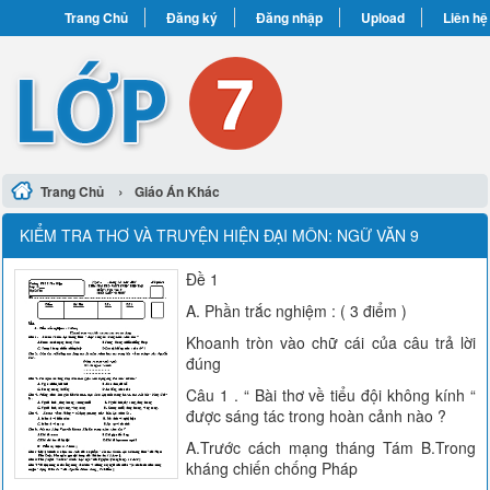
Trang Chủ
Đăng ký
Đăng nhập
Upload
Liên hệ
›
Trang Chủ
Giáo Án Khác
KIỂM TRA THƠ VÀ TRUYỆN HIỆN ĐẠI MÔN: NGỮ VĂN 9
Đề 1
A. Phần trắc nghiệm : ( 3 điểm )
Khoanh tròn vào chữ cái của câu trả lời
đúng
Câu 1 . “ Bài thơ về tiểu đội không kính “
được sáng tác trong hoàn cảnh nào ?
A.Trước cách mạng tháng Tám B.Trong
kháng chiến chống Pháp