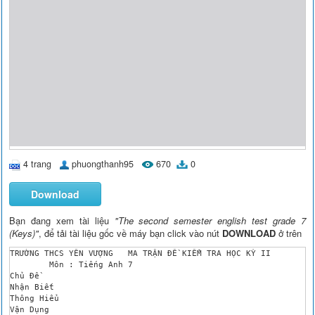
4 trang
phuongthanh95
670
0
Download
Bạn đang xem tài liệu
"The second semester english test grade 7
(Keys)"
, để tải tài liệu gốc về máy bạn click vào nút
DOWNLOAD
ở trên
TRƯỜNG THCS YÊN VƯỢNG	MA TRẬN ĐỀ KIỂM TRA HỌC KỲ II 

	Môn : Tiếng Anh 7

Chủ Đề

Nhận Biết

Thông Hiểu

Vận Dụng
