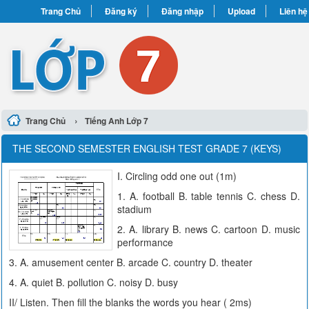
Trang Chủ
Đăng ký
Đăng nhập
Upload
Liên hệ
›
Trang Chủ
Tiếng Anh Lớp 7
THE SECOND SEMESTER ENGLISH TEST GRADE 7 (KEYS)
I. Circling odd one out (1m)
1. A. football B. table tennis C. chess D.
stadium
2. A. library B. news C. cartoon D. music
performance
3. A. amusement center B. arcade C. country D. theater
4. A. quiet B. pollution C. noisy D. busy
II/ Listen. Then fill the blanks the words you hear ( 2ms)