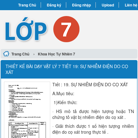
Trang Chủ
Đăng ký
Đăng nhập
Upload
Liên hệ
›
Trang Chủ
Khoa Học Tự Nhiên 7
THIẾT KẾ BÀI DẠY VẬT LÝ 7 TIẾT 19: SỰ NHIỄM ĐIỆN DO CỌ
XÁT
Tiết : 19. SỰ NHIỄM ĐIỆN DO CỌ XÁT
A.Mục tiêu:
1)Kiến thức:
· HS mô tả được hiện tượng hoặc TN
chứng tỏ vật bị nhiễm điện do cọ xát .
· Giải thích được 1 số hiện tượng nhiễm
điện do cọ xát trong thực tế .