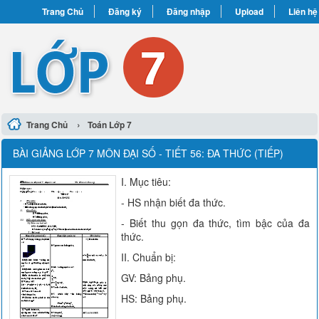
Trang Chủ
Đăng ký
Đăng nhập
Upload
Liên hệ
›
Trang Chủ
Toán Lớp 7
BÀI GIẢNG LỚP 7 MÔN ĐẠI SỐ - TIẾT 56: ĐA THỨC (TIẾP)
I. Mục tiêu:
- HS nhận biết đa thức.
- Biết thu gọn đa thức, tìm bậc của đa
thức.
II. Chuẩn bị:
GV: Bảng phụ.
HS: Bảng phụ.