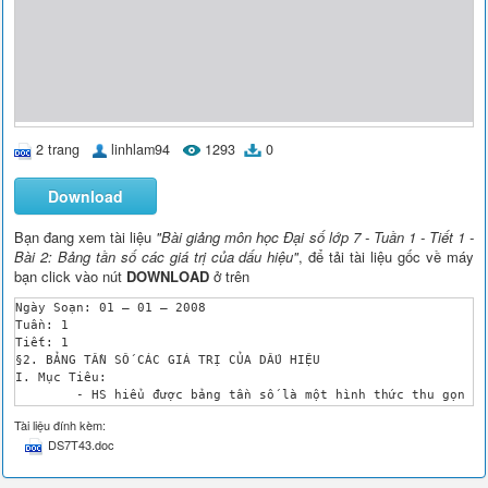
2 trang
linhlam94
1293
0
Download
Bạn đang xem tài liệu
"Bài giảng môn học Đại số lớp 7 - Tuần 1 - Tiết 1 -
Bài 2: Bảng tần số các giá trị của dấu hiệu"
, để tải tài liệu gốc về máy
bạn click vào nút
DOWNLOAD
ở trên
Ngày Soạn: 01 – 01 – 2008

Tuần: 1

Tiết: 1

§2. BẢNG TẦN SỐ CÁC GIÁ TRỊ CỦA DẤU HIỆU

I. Mục Tiêu:

	- HS hiểu được bảng tần số là một hình thức thu gọn có mục đích của bảng số liệu thống kê ban đầu. Nó giúp cho việc nhận xét sơ bộ về giá trị của dấu hiệu một cách dễ dàng hơn.

	- Biết cách lập bảng tần số và biết cách nhận xét.

Tài liệu đính kèm:
II. Chuẩn Bị:

DS7T43.doc
- GV: Chuẩn bị bảng phụ lập sẵn bảng tần số.

- HS: Xem trước bài ở nhà.

- Phương pháp: Đặt và giải quyết vấn đề.
