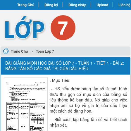
Trang Chủ
Đăng ký
Đăng nhập
Upload
Liên hệ
›
Trang Chủ
Toán Lớp 7
BÀI GIẢNG MÔN HỌC ĐẠI SỐ LỚP 7 - TUẦN 1 - TIẾT 1 - BÀI 2:
BẢNG TẦN SỐ CÁC GIÁ TRỊ CỦA DẤU HIỆU
. Mục Tiêu:
- HS hiểu được bảng tần số là một hình
thức thu gọn có mục đích của bảng số
liệu thống kê ban đầu. Nó giúp cho việc
nhận xét sơ bộ về giá trị của dấu hiệu
một cách dễ dàng hơn.
- Biết cách lập bảng tần số và biết cách
nhận xét.