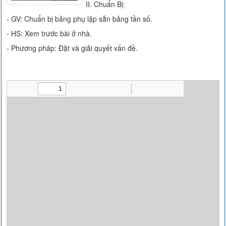
II. Chuẩn Bị:
- GV: Chuẩn bị bảng phụ lập sẵn bảng tần số.
- HS: Xem trước bài ở nhà.
- Phương pháp: Đặt và giải quyết vấn đề.