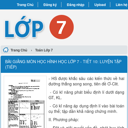
Trang Chủ
Đăng ký
Đăng nhập
Upload
Liên hệ
›
Trang Chủ
Toán Lớp 7
BÀI GIẢNG MÔN HỌC HÌNH HỌC LỚP 7 - TIẾT 10: LUYỆN TẬP
(TIẾP)
- HS được khắc sâu các kiến thức về hai
đường thẳng song song, tiên đề Ơ-Clit.
- Có kĩ năng phát biểu định lí dưới dạng
GT, KL.
- Có kĩ năng áp dụng định lí vào bài toán
cụ thể; tập dần khả năng chứng minh.
II. Phương pháp:
- Đặt và giải quyết vấn đề, phát huy tính