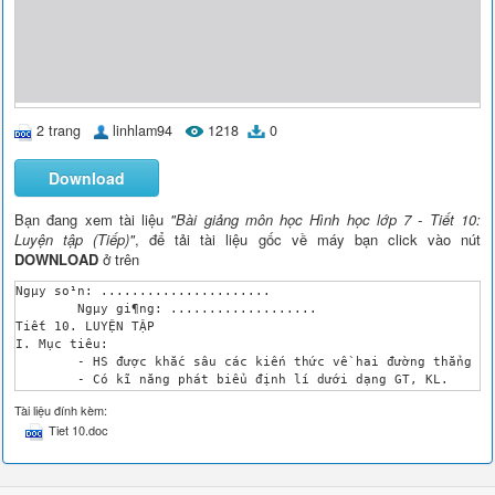
2 trang
linhlam94
1218
0
Download
Bạn đang xem tài liệu
"Bài giảng môn học Hình học lớp 7 - Tiết 10:
Luyện tập (Tiếp)"
, để tải tài liệu gốc về máy bạn click vào nút
DOWNLOAD
ở trên
Ngµy so¹n: ......................

 	Ngµy gi¶ng: ...................

Tiết 10. LUYỆN TẬP 	 

I. Mục tiêu:

	- HS được khắc sâu các kiến thức về hai đường thẳng song song, tiên đề Ơ-Clit.

	- Có kĩ năng phát biểu định lí dưới dạng GT, KL.

	- Có kĩ năng áp dụng định lí vào bài toán cụ thể; tập dần khả năng chứng minh.

Tài liệu đính kèm:
II. Phương pháp:

Tiet 10.doc
	- Đặt và giải quyết vấn đề, phát huy tính sáng tạo của học sinh.

	- Đàm thoại, hỏi đáp.

III: Tiến trình dạy học:

1. Kiểm tra bài cũ:
