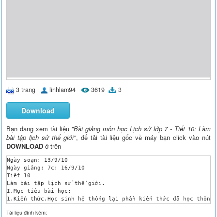
3 trang
linhlam94
3619
3
Download
Bạn đang xem tài liệu
"Bài giảng môn học Lịch sử lớp 7 - Tiết 10: Làm
bài tập lịch sử thế giới"
, để tải tài liệu gốc về máy bạn click vào nút
DOWNLOAD
ở trên
Ngày soạn: 13/9/10

Ngày giảng: 7c: 16/9/10

Tiết 10

Làm bài tập lịch sử thế giới.

I.Mục tiêu bài học:

1.Kiến thức.Học sinh hệ thống lại phần kiến thức đã học thông 
2.Kĩ năng. Rèn kĩ năng lập bảng niên biểu, kĩ năng phân tích, 
Tài liệu đính kèm:
3.Thái độ. Giáo dục tư tưởng, đạo đức cho học sinh, lòng ngưỡn