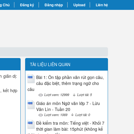
g Chủ
Đăng ký
Đăng nhập
Upload
Liên hệ
TÀI LIỆU LIÊN QUAN
 giản dị:
Bài 1: Ôn tập phần văn rút gọn câu,
câu đặc biệt, thêm trạng ngữ cho
câu
, kết hợp
Lượt xem: 12999
Lượt tải: 5
Giáo án môn Ngữ văn lớp 7 - Lừu
Văn Lìn - Tuần 20
Lượt xem: 1069
Lượt tải: 0
Đề kiểm tra môn: Tiếng việt - Khối 7
thời gian làm bài: 15phút (không kể