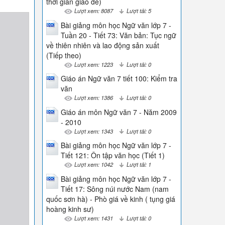
thời gian giao đề)
Lượt xem: 8087
Lượt tải: 5
Bài giảng môn học Ngữ văn lớp 7 -
Tuần 20 - Tiết 73: Văn bản: Tục ngữ
về thiên nhiên và lao động sản xuất
(Tiếp theo)
Lượt xem: 1223
Lượt tải: 0
Giáo án Ngữ văn 7 tiết 100: Kiểm tra
văn
Lượt xem: 1386
Lượt tải: 0
Giáo án môn Ngữ văn 7 - Năm 2009
- 2010
Lượt xem: 1343
Lượt tải: 0
Bài giảng môn học Ngữ văn lớp 7 -
Tiết 121: Ôn tập văn học (Tiết 1)
Lượt xem: 1042
Lượt tải: 1
Bài giảng môn học Ngữ văn lớp 7 -
Tiết 17: Sông núi nước Nam (nam
quốc sơn hà) - Phò giá về kinh ( tụng giá
hoàng kinh sư)
Lượt xem: 1431
Lượt tải: 0