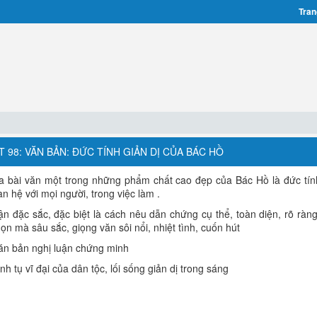
Tran
ẾT 98: VĂN BẢN: ĐỨC TÍNH GIẢN DỊ CỦA BÁC HỒ
 bài văn một trong những phẩm chất cao đẹp của Bác Hồ là đức tính
an hệ với mọi người, trong việc làm .
n đặc sắc, đặc biệt là cách nêu dẫn chứng cụ thể, toàn diện, rõ ràng
gọn mà sâu sắc, giọng văn sôi nổi, nhiệt tình, cuốn hút
văn bản nghị luận chứng minh
h tụ vĩ đại của dân tộc, lối sống giản dị trong sáng