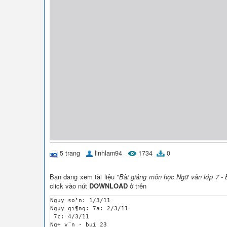
5 trang
linhlam94
1734
0
Bạn đang xem tài liệu
"Bài giảng môn học Ngữ văn lớp 7 - B
click vào nút
DOWNLOAD
ở trên
Ngµy so¹n: 1/3/11

Ngµy gi¶ng: 7a: 2/3/11

 7c: 4/3/11

Ng÷ v¨n - bµi 23
