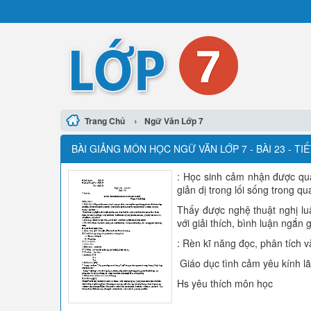
›
Trang Chủ
Ngữ Văn Lớp 7
BÀI GIẢNG MÔN HỌC NGỮ VĂN LỚP 7 - BÀI 23 - TI
: Học sinh cảm nhận được qua
giản dị trong lối sống trong qu
Thấy được nghệ thuật nghị luậ
với giải thích, bình luận ngắn 
: Rèn kĩ năng đọc, phân tích 
Giáo dục tình cảm yêu kính lãn
Hs yêu thích môn học