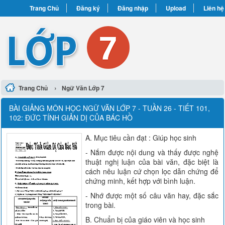
Trang Chủ
Đăng ký
Đăng nhập
Upload
Liên hệ
›
Trang Chủ
Ngữ Văn Lớp 7
BÀI GIẢNG MÔN HỌC NGỮ VĂN LỚP 7 - TUẦN 26 - TIẾT 101,
102: ĐỨC TÍNH GIẢN DỊ CỦA BÁC HỒ
A. Mục tiêu cần đạt : Giúp học sinh
- Nắm được nội dung và thấy được nghệ
thuật nghị luận của bài văn, đặc biệt là
cách nêu luận cứ chọn lọc dẫn chứng để
chứng minh, kết hợp với bình luận.
- Nhớ được một số câu văn hay, đặc sắc
trong bài.
B. Chuẩn bị của giáo viên và học sinh