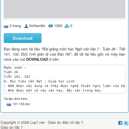
3 trang
linhlam94
1063
0
Download
Bạn đang xem tài liệu
"Bài giảng môn học Ngữ văn lớp 7 - Tuần 26 - Tiết
101, 102: Đức tính giản dị của Bác Hồ"
, để tải tài liệu gốc về máy bạn
click vào nút
DOWNLOAD
ở trên
Ngày soạn :	

Tuần 26	

TiÕt 101, 102

A. Mục tiêu cần đạt : Giúp học sinh	

- Nắm được nội dung và thấy được nghệ thuật nghị luận của bài 
- Nhớ được một số câu văn hay, đặc sắc trong bài.	

B. Chuẩn bị của giáo viên và học sinh

Tài liệu đính kèm:
à GV: SGK, STK, gi¸o ¸n.

101-102.doc
à HS: ChuÈn bÞ bµi tr­íc ë nhµ, tr¶ lêi c©u hái SGK.

C. Tiến trình tổ chức các hoạt động dạy học

* Kiểm tra bài cũ: 

1. Tại sao nói Tiếng Việt là một thứ tiếng đẹp, một thứ tiếng 
Copyright © 2026 Lop7.net -
Giáo án điện tử lớp 7
,
2. Sự giàu có và phong phú của Tiếng Việt được thể hiện ở đâu?
Giáo án lớp 7
Hoạt động của thầy
