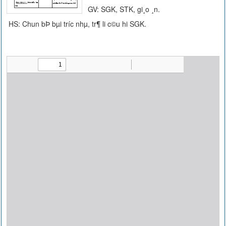
GV: SGK, STK, gi¸o ¸n.
HS: Chun bÞ bµi tr­íc nhµ, tr¶ li c©u hi SGK.