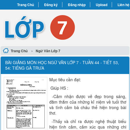
Trang Chủ
Đăng ký
Đăng nhập
Upload
Liên hệ
›
Trang Chủ
Ngữ Văn Lớp 7
BÀI GIẢNG MÔN HỌC NGỮ VĂN LỚP 7 - TUẦN 44 - TIẾT 53,
54: TIẾNG GÀ TRƯA
Mục tiêu cần đạt:
Giúp HS :
-Cảm nhận được vẻ đẹp trong sáng,
đằm thắm của những kỉ niệm về tuổi thơ
và tình cảm bà cháu thể hiện trong bài
thơ.
-Thấy và chỉ ra được nghệ thuật biểu
hiện tình cảm, cảm xúc qua những chi