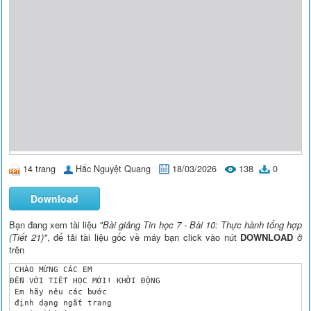
14 trang
Hắc Nguyệt Quang
18/03/2026
138
0
Download
Bạn đang xem tài liệu
"Bài giảng Tin học 7 - Bài 10: Thực hành tổng hợp
(Tiết 21)"
, để tải tài liệu gốc về máy bạn click vào nút
DOWNLOAD
ở
trên
 CHÀO MỪNG CÁC EM 

ĐẾN VỚI TIẾT HỌC MỚI! KHỞI ĐỘNG 

 Em hãy nêu các bước 

 định dạng ngắt trang 
