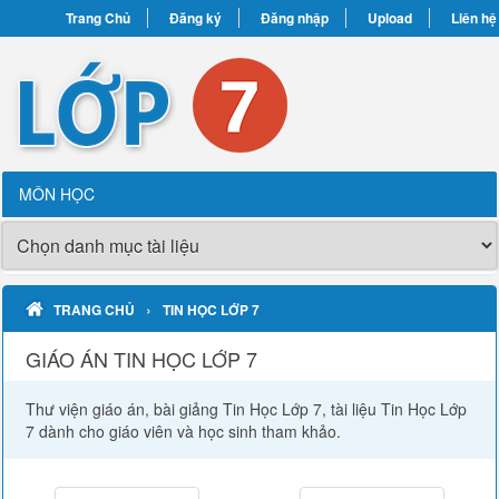
Trang Chủ
Đăng ký
Đăng nhập
Upload
Liên hệ
MÔN HỌC
›
TRANG CHỦ
TIN HỌC LỚP 7
GIÁO ÁN TIN HỌC LỚP 7
Thư viện giáo án, bài giảng Tin Học Lớp 7, tài liệu Tin Học Lớp
7 dành cho giáo viên và học sinh tham khảo.