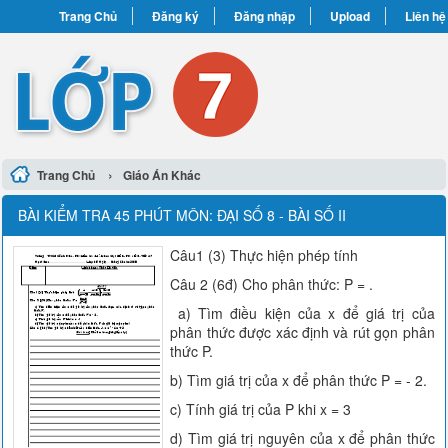
Trang Chủ
Đăng ký
Đăng nhập
Upload
Liên hệ
›
Trang Chủ
Giáo Án Khác
BÀI KIỂM TRA 45 PHÚT MÔN: ĐẠI SỐ 8 - BÀI SỐ II
Câu1 (3) Thực hiện phép tính
Câu 2 (6đ) Cho phân thức: P = .
a) Tìm điều kiện của x để giá trị của
phân thức được xác định và rút gọn phân
thức P.
b) Tìm giá trị của x để phân thức P = - 2.
c) Tính giá trị của P khi x = 3
d) Tìm giá trị nguyên của x để phân thức