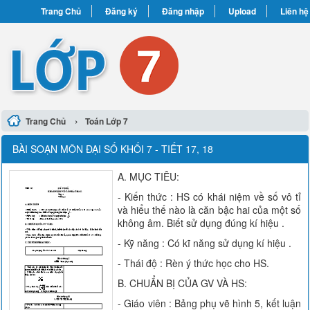
Trang Chủ
Đăng ký
Đăng nhập
Upload
Liên hệ
›
Trang Chủ
Toán Lớp 7
BÀI SOẠN MÔN ĐẠI SỐ KHỐI 7 - TIẾT 17, 18
A. MỤC TIÊU:
- Kiến thức : HS có khái niệm về số vô tỉ
và hiểu thế nào là căn bậc hai của một số
không âm. Biết sử dụng đúng kí hiệu .
- Kỹ năng : Có kĩ năng sử dụng kí hiệu .
- Thái độ : Rèn ý thức học cho HS.
B. CHUẨN BỊ CỦA GV VÀ HS:
- Giáo viên : Bảng phụ vẽ hình 5, kết luận