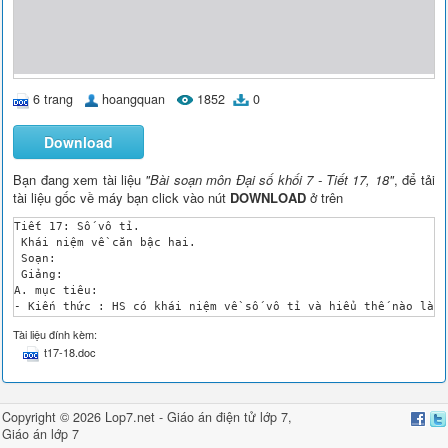
6 trang
hoangquan
1852
0
Download
Bạn đang xem tài liệu
"Bài soạn môn Đại số khối 7 - Tiết 17, 18"
, để tải
tài liệu gốc về máy bạn click vào nút
DOWNLOAD
ở trên
Tiết 17: Số vô tỉ.

 Khái niệm về căn bậc hai.

 Soạn: 

 Giảng:

A. mục tiêu:

- Kiến thức : HS có khái niệm về số vô tỉ và hiểu thế nào là c
- Kỹ năng : Có kĩ năng sử dụng kí hiệu .

Tài liệu đính kèm:
- Thái độ : Rèn ý thức học cho HS.

t17-18.doc
B. Chuẩn bị của GV và HS: 

- Giáo viên : Bảng phụ vẽ hình 5, kết luận về căn bậc hai và b
- Học sinh : Ôn tập định nghĩa số hữu tỉ, quan hệ giữa số hữu 
C. Tiến trình dạy học:

Copyright © 2026 Lop7.net -
Giáo án điện tử lớp 7
,
 Hoạt động của GV và HS

Giáo án lớp 7
 Nội dung
