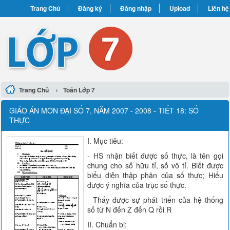
Trang Chủ
Đăng ký
Đăng nhập
Upload
Liên hệ
›
Trang Chủ
Toán Lớp 7
GIÁO ÁN MÔN ĐẠI SỐ 7, NĂM 2007 - 2008 - TIẾT 18: SỐ
THỰC
I. Mục tiêu:
- HS nhận biết được số thực, là tên gọi
chung cho số hữu tỉ, số vô tỉ. Biết được
biểu diễn thập phân của số thực; Hiểu
được ý nghĩa của trục số thực.
- Thấy được sự phát triển của hệ thống
số từ N đến Z đến Q rồi R
II. Chuẩn bị: