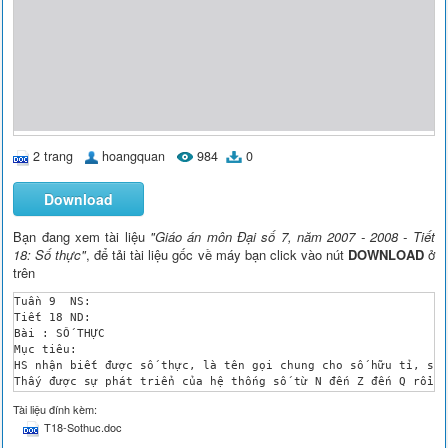
2 trang
hoangquan
984
0
Download
Bạn đang xem tài liệu
"Giáo án môn Đại số 7, năm 2007 - 2008 - Tiết
18: Số thực"
, để tải tài liệu gốc về máy bạn click vào nút
DOWNLOAD
ở
trên
Tuần 9 	NS:

Tiết 18	ND:

Bài : SỐ THỰC

Mục tiêu:

HS nhận biết được số thực, là tên gọi chung cho số hữu tỉ, số 
Thấy được sự phát triển của hệ thống số từ N đến Z đến Q rồi R
Chuẩn bị:

Tài liệu đính kèm:
GV: Bàng phụ biểu đồ ven, bài tập 87, 88, 89, 90.

T18-Sothuc.doc
HS: Oân lại kiến thức về số hữu tỉ, số vô tỉ. Hệ thống lại kiế
Tiến trình dạy học:
