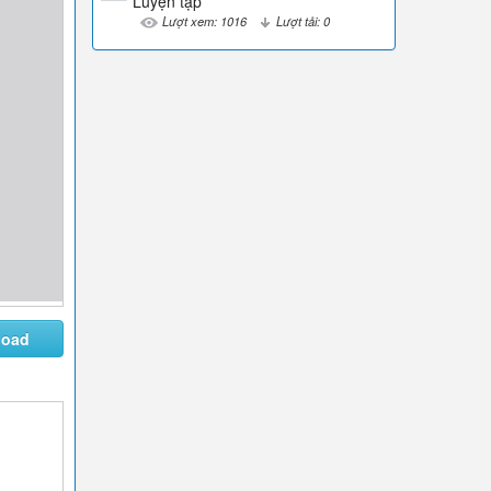
Luyện tập
Lượt xem: 1016
Lượt tải: 0
load