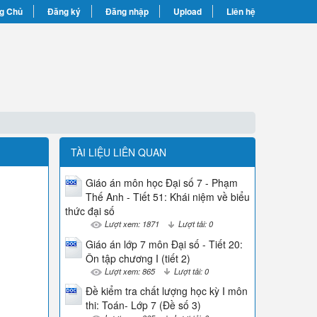
g Chủ
Đăng ký
Đăng nhập
Upload
Liên hệ
TÀI LIỆU LIÊN QUAN
Giáo án môn học Đại số 7 - Phạm
Thế Anh - Tiết 51: Khái niệm về biểu
thức đại số
Lượt xem: 1871
Lượt tải: 0
Giáo án lớp 7 môn Đại số - Tiết 20:
Ôn tập chương I (tiết 2)
Lượt xem: 865
Lượt tải: 0
Đề kiểm tra chất lượng học kỳ I môn
thi: Toán- Lớp 7 (Đề số 3)