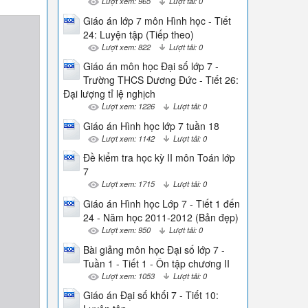
Lượt xem: 965
Lượt tải: 0
Giáo án lớp 7 môn Hình học - Tiết
24: Luyện tập (Tiếp theo)
Lượt xem: 822
Lượt tải: 0
Giáo án môn học Đại số lớp 7 -
Trường THCS Dương Đức - Tiết 26:
Đại lượng tỉ lệ nghịch
Lượt xem: 1226
Lượt tải: 0
Giáo án Hình học lớp 7 tuần 18
Lượt xem: 1142
Lượt tải: 0
Đề kiểm tra học kỳ II môn Toán lớp
7
Lượt xem: 1715
Lượt tải: 0
Giáo án Hình học Lớp 7 - Tiết 1 đến
24 - Năm học 2011-2012 (Bản đẹp)
Lượt xem: 950
Lượt tải: 0
Bài giảng môn học Đại số lớp 7 -
Tuần 1 - Tiết 1 - Ôn tập chương II
Lượt xem: 1053
Lượt tải: 0
Giáo án Đại số khối 7 - Tiết 10: