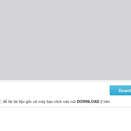
Down
"
, để tải tài liệu gốc về máy bạn click vào nút
DOWNLOAD
ở trên