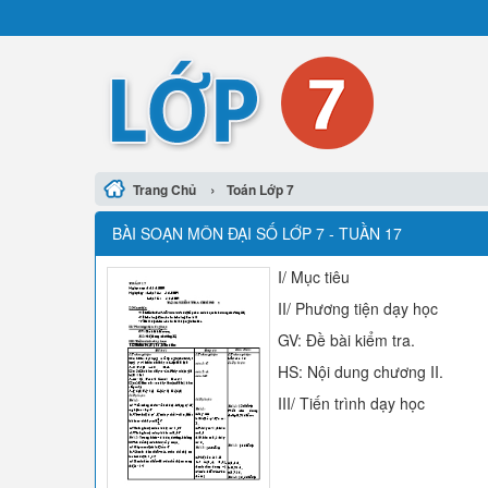
›
Trang Chủ
Toán Lớp 7
BÀI SOẠN MÔN ĐẠI SỐ LỚP 7 - TUẦN 17
I/ Mục tiêu
II/ Phương tiện dạy học
GV: Đề bài kiểm tra.
HS: Nội dung chương II.
III/ Tiến trình dạy học