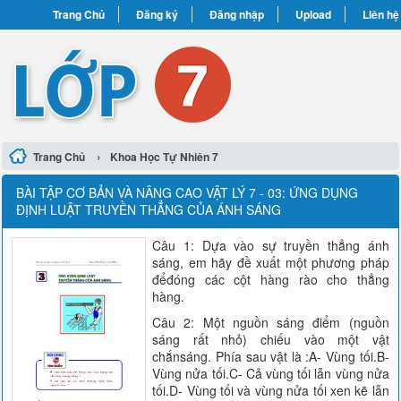
Trang Chủ
Đăng ký
Đăng nhập
Upload
Liên hệ
›
Trang Chủ
Khoa Học Tự Nhiên 7
BÀI TẬP CƠ BẢN VÀ NÂNG CAO VẬT LÝ 7 - 03: ỨNG DỤNG
ĐỊNH LUẬT TRUYỀN THẲNG CỦA ÁNH SÁNG
Câu 1: Dựa vào sự truyền thẳng ánh
sáng, em hãy đề xuất một phương pháp
đểđóng các cột hàng rào cho thẳng
hàng.
Câu 2: Một nguồn sáng điểm (nguồn
sáng rất nhỏ) chiếu vào một vật
chắnsáng. Phía sau vật là :A- Vùng tối.B-
Vùng nửa tối.C- Cả vùng tối lẫn vùng nửa
tối.D- Vùng tối và vùng nửa tối xen kẽ lẫn