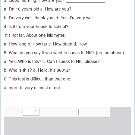
3. Good morning. How are you? ________________
a. I’m 10 years old c. How are you?
b. I’m very well, thank you. d. Yes, I’m very well.
4. is it from your house to school?
It’s not far. About one kilometer.
a. How long b. How far c. How often d. How
5. What do you say if you want to speak to Nhi? (on the phone)
a. Yes. Who is this? c. Can I speak to Nhi, please?
b. Who is this? d. Hello. It’s 860121
6. This test is difficult than that one.
a. more b. very c. most d. not