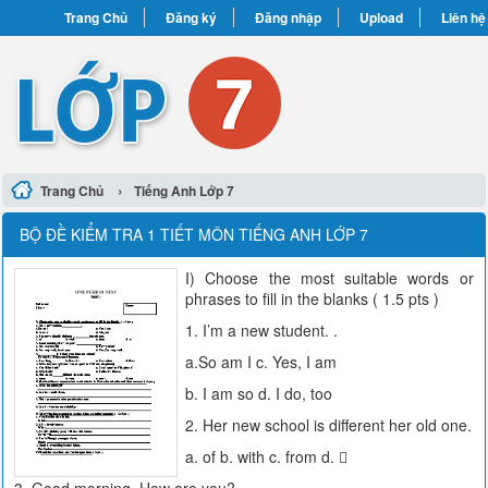
Trang Chủ
Đăng ký
Đăng nhập
Upload
Liên hệ
›
Trang Chủ
Tiếng Anh Lớp 7
BỘ ĐỀ KIỂM TRA 1 TIẾT MÔN TIẾNG ANH LỚP 7
I) Choose the most suitable words or
phrases to fill in the blanks ( 1.5 pts )
1. I’m a new student. .
a.So am I c. Yes, I am
b. I am so d. I do, too
2. Her new school is different her old one.
a. of b. with c. from d. 