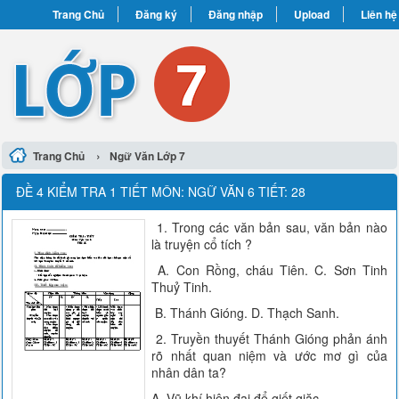
Trang Chủ
Đăng ký
Đăng nhập
Upload
Liên hệ
›
Trang Chủ
Ngữ Văn Lớp 7
ĐỀ 4 KIỂM TRA 1 TIẾT MÔN: NGỮ VĂN 6 TIẾT: 28
1. Trong các văn bản sau, văn bản nào
là truyện cổ tích ?
A. Con Rồng, cháu Tiên. C. Sơn Tinh
Thuỷ Tinh.
B. Thánh Gióng. D. Thạch Sanh.
2. Truyền thuyết Thánh Gióng phản ánh
rõ nhất quan niệm và ước mơ gì của
nhân dân ta?
A. Vũ khí hiện đại để giết giặc.