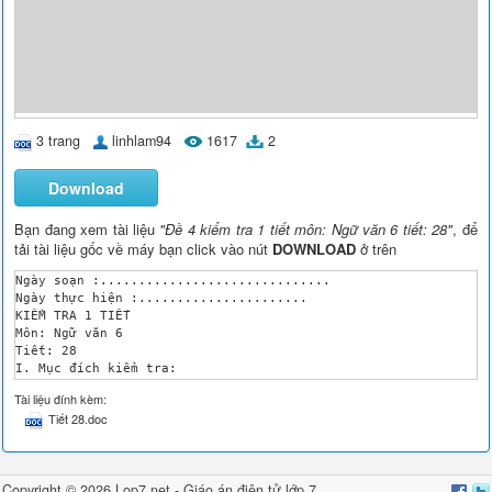
3 trang
linhlam94
1617
2
Download
Bạn đang xem tài liệu
"Đề 4 kiểm tra 1 tiết môn: Ngữ văn 6 tiết: 28"
, để
tải tài liệu gốc về máy bạn click vào nút
DOWNLOAD
ở trên
Ngày soạn :..............................

Ngày thực hiện :......................

KIỂM TRA 1 TIẾT

Môn: Ngữ văn 6

Tiết: 28

I. Mục đích kiểm tra:

Thu thập thông tin để đánh giá năng lực đọc- hiểu văn bản của 
Tài liệu đính kèm:
II. Hình thức đề kiểm tra:

Tiết 28.doc
1. Hình thức:

 - Kết hợp trắc nghiệm khách quan và tự luận. 

2. Thời gian: 45 Phút.

III. Thiết lập ma trận:

Copyright © 2026 Lop7.net -
Giáo án điện tử lớp 7
,
 Mức độ 
