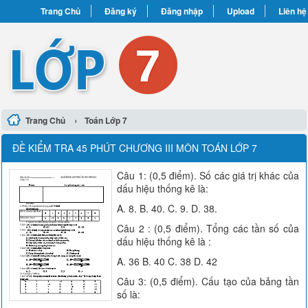
Trang Chủ
Đăng ký
Đăng nhập
Upload
Liên hệ
›
Trang Chủ
Toán Lớp 7
ĐỀ KIỂM TRA 45 PHÚT CHƯƠNG III MÔN TOÁN LỚP 7
Câu 1: (0,5 điểm). Số các giá trị khác của
dấu hiệu thống kê là:
A. 8. B. 40. C. 9. D. 38.
Câu 2 : (0,5 điểm). Tổng các tần số của
dấu hiệu thống kê là :
A. 36 B. 40 C. 38 D. 42
Câu 3: (0,5 điểm). Cấu tạo của bảng tần
số là: