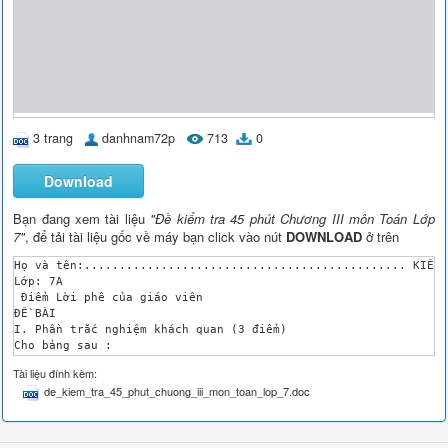
3 trang
danhnam72p
713
0
Download
Bạn đang xem tài liệu
"Đề kiểm tra 45 phút Chương III môn Toán Lớp
7"
, để tải tài liệu gốc về máy bạn click vào nút
DOWNLOAD
ở trên
Họ và tên:.............................................. KIỂM 
Lớp: 7A

 Điểm Lời phê của giáo viên

ĐỀ BÀI

I. Phần trắc nghiệm khách quan (3 điểm) 

Cho bảng sau :

Số từ sai của một bài

Tài liệu đính kèm:
0

de_kiem_tra_45_phut_chuong_iii_mon_toan_lop_7.doc
1

 2

3

4
