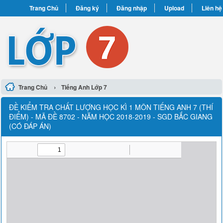
Trang Chủ
Đăng ký
Đăng nhập
Upload
Liên hệ
›
Trang Chủ
Tiếng Anh Lớp 7
ĐỀ KIỂM TRA CHẤT LƯỢNG HỌC KÌ 1 MÔN TIẾNG ANH 7 (THÍ
ĐIỂM) - MÃ ĐỀ 8702 - NĂM HỌC 2018-2019 - SGD BẮC GIANG
(CÓ ĐÁP ÁN)