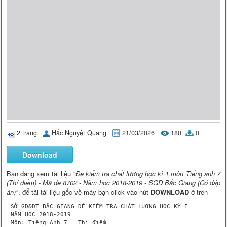
2 trang
Hắc Nguyệt Quang
21/03/2026
180
0
Download
Bạn đang xem tài liệu
"Đề kiểm tra chất lượng học kì 1 môn Tiếng anh 7
(Thí điểm) - Mã đề 8702 - Năm học 2018-2019 - SGD Bắc Giang (Có đáp
án)"
, để tải tài liệu gốc về máy bạn click vào nút
DOWNLOAD
ở trên
 SỞ GD&ĐT BẮC GIANG ĐỀ KIỂM TRA CHẤT LƯỢNG HỌC KỲ I

 NĂM HỌC 2018-2019

 Môn: Tiếng Anh 7 – Thí điểm
