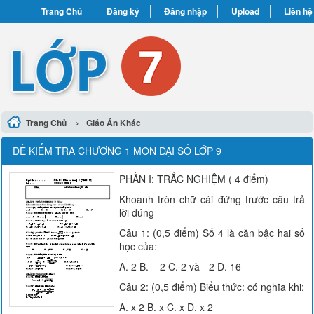
Trang Chủ
Đăng ký
Đăng nhập
Upload
Liên hệ
›
Trang Chủ
Giáo Án Khác
ĐỀ KIỂM TRA CHƯƠNG 1 MÔN ĐẠI SỐ LỚP 9
PHẦN I: TRẮC NGHIỆM ( 4 điểm)
Khoanh tròn chữ cái đứng trước câu trả
lời đúng
Câu 1: (0,5 điểm) Số 4 là căn bậc hai số
học của:
A. 2 B. – 2 C. 2 và - 2 D. 16
Câu 2: (0,5 điểm) Biểu thức: có nghĩa khi:
A. x 2 B. x C. x D. x 2