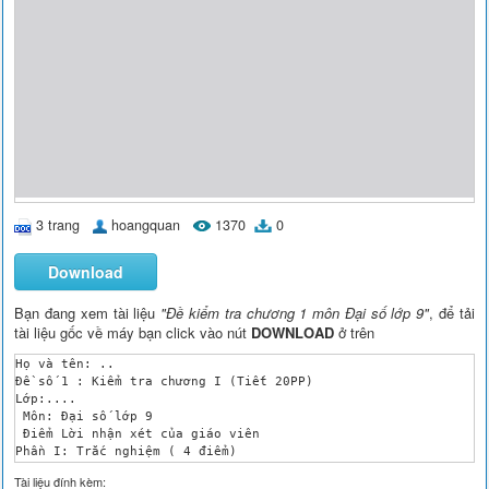
3 trang
hoangquan
1370
0
Download
Bạn đang xem tài liệu
"Đề kiểm tra chương 1 môn Đại số lớp 9"
, để tải
tài liệu gốc về máy bạn click vào nút
DOWNLOAD
ở trên
Họ và tên: ..

Đề số 1 : Kiểm tra chương I (Tiết 20PP)

Lớp:....

 Môn: Đại số lớp 9

 Điểm Lời nhận xét của giáo viên

Phần I: Trắc nghiệm ( 4 điểm) 

Khoanh tròn chữ cái đứng trước câu trả lời đúng

Tài liệu đính kèm:
Câu 1: (0,5 điểm) Số 4 là căn bậc hai số học của:
