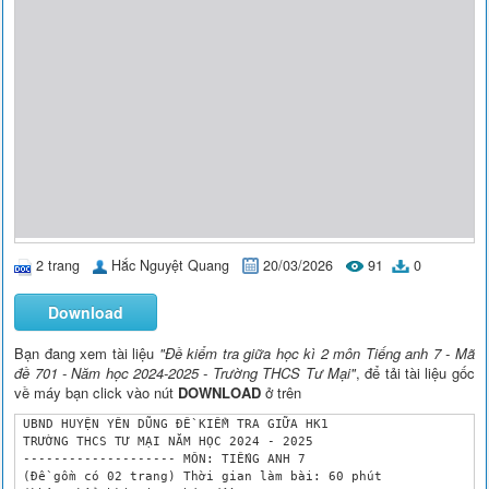
2 trang
Hắc Nguyệt Quang
20/03/2026
91
0
Download
Bạn đang xem tài liệu
"Đề kiểm tra giữa học kì 2 môn Tiếng anh 7 - Mã
đề 701 - Năm học 2024-2025 - Trường THCS Tư Mại"
, để tải tài liệu gốc
về máy bạn click vào nút
DOWNLOAD
ở trên
 UBND HUYỆN YÊN DŨNG ĐỀ KIỂM TRA GIỮA HK1

 TRƯỜNG THCS TƯ MẠI NĂM HỌC 2024 - 2025

 -------------------- MÔN: TIẾNG ANH 7

 (Đề gồm có 02 trang) Thời gian làm bài: 60 phút
