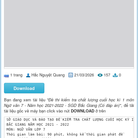
1 trang
Hắc Nguyệt Quang
21/03/2026
157
0
Download
Bạn đang xem tài liệu
"Đề thi kiểm tra chất lượng cuối học kì 1 môn
Ngữ văn 7 - Năm học 2021-2022 - SGD Bắc Giang (Có đáp án)"
, để tải
tài liệu gốc về máy bạn click vào nút
DOWNLOAD
ở trên
 SỞ GIÁO DỤC VÀ ĐÀO TẠO ĐỀ KIỂM TRA CHẤT LƯỢNG CUỐI HỌC KỲ I

 BẮC GIANG NĂM HỌC 2021 - 2022

 MÔN: NGỮ VĂN LỚP 7

 Thời gian làm bài: 90 phút, không kể thời gian phát đề
