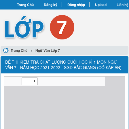
Trang Chủ
Đăng ký
Đăng nhập
Upload
Liên hệ
›
Trang Chủ
Ngữ Văn Lớp 7
ĐỀ THI KIỂM TRA CHẤT LƯỢNG CUỐI HỌC KÌ 1 MÔN NGỮ
VĂN 7 - NĂM HỌC 2021-2022 - SGD BẮC GIANG (CÓ ĐÁP ÁN)