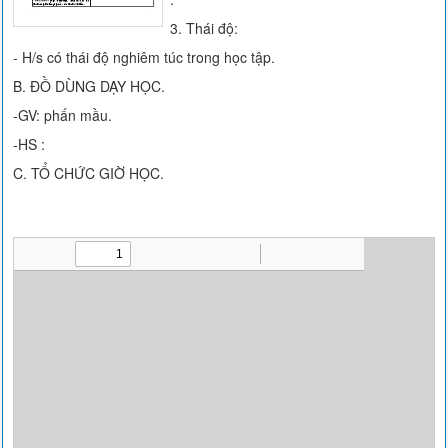
3. Thái độ:
- H/s có thái độ nghiêm túc trong học tập.
B. ĐỒ DÙNG DẠY HỌC.
-GV: phấn mầu.
-HS :
C. TỔ CHỨC GIỜ HỌC.