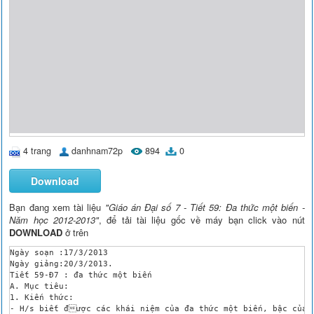
4 trang
danhnam72p
894
0
Download
Bạn đang xem tài liệu
"Giáo án Đại số 7 - Tiết 59: Đa thức một biến -
Năm học 2012-2013"
, để tải tài liệu gốc về máy bạn click vào nút
DOWNLOAD
ở trên
Ngày soạn :17/3/2013

Ngày giảng:20/3/2013.

Tiết 59-Đ7 : đa thức một biến

A. Mục tiêu:

1. Kiến thức:

- H/s biết được các khái niệm của đa thức một biến, bậc của đ