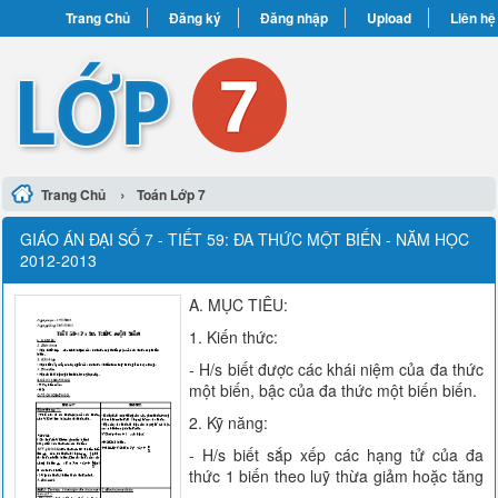
Trang Chủ
Đăng ký
Đăng nhập
Upload
Liên hệ
›
Trang Chủ
Toán Lớp 7
GIÁO ÁN ĐẠI SỐ 7 - TIẾT 59: ĐA THỨC MỘT BIẾN - NĂM HỌC
2012-2013
A. MỤC TIÊU:
1. Kiến thức:
- H/s biết được các khái niệm của đa thức
một biến, bậc của đa thức một biến biến.
2. Kỹ năng:
- H/s biết sắp xếp các hạng tử của đa
thức 1 biến theo luỹ thừa giảm hoặc tăng
.