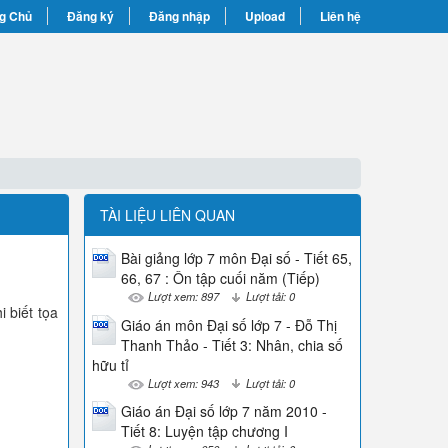
g Chủ
Đăng ký
Đăng nhập
Upload
Liên hệ
TÀI LIỆU LIÊN QUAN
Bài giảng lớp 7 môn Đại số - Tiết 65,
66, 67 : Ôn tập cuối năm (Tiếp)
Lượt xem: 897
Lượt tải: 0
i biết tọa
Giáo án môn Đại số lớp 7 - Đỗ Thị
Thanh Thảo - Tiết 3: Nhân, chia số
hữu tỉ
Lượt xem: 943
Lượt tải: 0
Giáo án Đại số lớp 7 năm 2010 -
Tiết 8: Luyện tập chương I