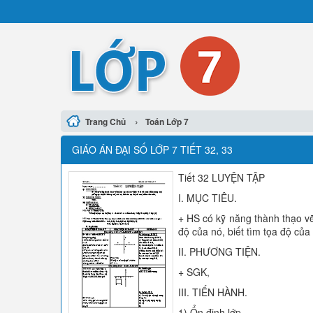
›
Trang Chủ
Toán Lớp 7
GIÁO ÁN ĐẠI SỐ LỚP 7 TIẾT 32, 33
Tiết 32 LUYỆN TẬP
I. MỤC TIÊU.
+ HS có kỹ năng thành thạo vẽ 
độ của nó, biết tìm tọa độ của
II. PHƯƠNG TIỆN.
+ SGK,
III. TIẾN HÀNH.
1) Ổn định lớp.