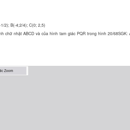
/2); B(-4;2/4); C(0; 2,5)
nh chữ nhật ABCD và của hình tam giác PQR trong hình 20/68SGK: A