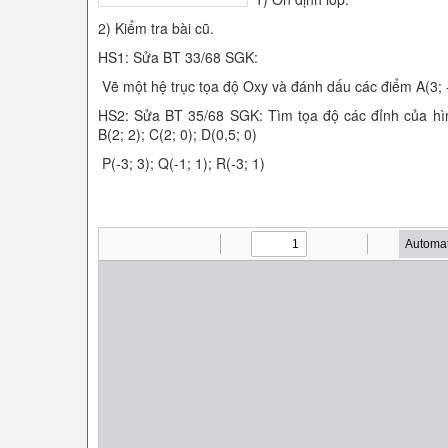
2) Kiểm tra bài cũ.
HS1: Sửa BT 33/68 SGK:
Vẽ một hệ trục tọa độ Oxy và đánh dấu các điểm A(3; -1
HS2: Sửa BT 35/68 SGK: Tìm tọa độ các đỉnh của hì
B(2; 2); C(2; 0); D(0,5; 0)
P(-3; 3); Q(-1; 1); R(-3; 1)