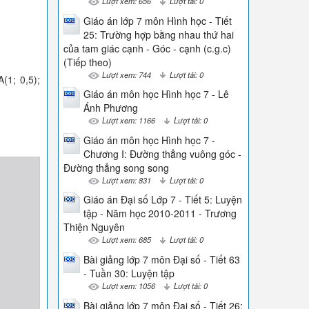
Lượt xem: 656
Lượt tải: 0
Giáo án lớp 7 môn Hình học - Tiết
25: Trường hợp bằng nhau thứ hai
của tam giác cạnh - Góc - cạnh (c.g.c)
(Tiếp theo)
Lượt xem: 744
Lượt tải: 0
(1; 0,5);
Giáo án môn học Hình học 7 - Lê
Ánh Phương
Lượt xem: 1166
Lượt tải: 0
Giáo án môn học Hình học 7 -
Chương I: Đường thẳng vuông góc -
Đường thẳng song song
Lượt xem: 831
Lượt tải: 0
Giáo án Đại số Lớp 7 - Tiết 5: Luyện
tập - Năm học 2010-2011 - Trương
Thiện Nguyên
Lượt xem: 685
Lượt tải: 0
Bài giảng lớp 7 môn Đại số - Tiết 63
- Tuần 30: Luyện tập
Lượt xem: 1056
Lượt tải: 0
Bài giảng lớp 7 môn Đại số - Tiết 26: