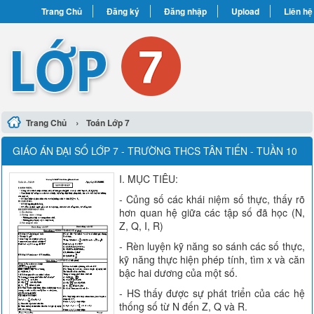
Trang Chủ
Đăng ký
Đăng nhập
Upload
Liên hệ
›
Trang Chủ
Toán Lớp 7
GIÁO ÁN ĐẠI SỐ LỚP 7 - TRƯỜNG THCS TÂN TIẾN - TUẦN 10
I. MỤC TIÊU:
- Củng số các khái niệm số thực, thấy rõ
hơn quan hệ giữa các tập số đã học (N,
Z, Q, I, R)
- Rèn luyện kỹ năng so sánh các số thực,
kỹ năng thực hiện phép tính, tìm x và căn
bậc hai dương của một số.
- HS thấy được sự phát triển của các hệ
thống số từ N đến Z, Q và R.