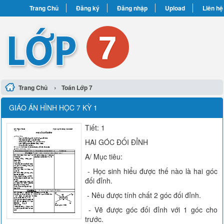
Trang Chủ
Đăng ký
Đăng nhập
Upload
Liên hệ
›
Trang Chủ
Toán Lớp 7
GIÁO ÁN HÌNH HỌC 7 KỲ 1
Tiết: 1
HAI GÓC ĐỐI ĐỈNH
A/ Mục tiêu:
- Học sinh hiểu được thế nào là hai góc
đối đỉnh.
- Nêu được tính chất 2 góc đối đỉnh.
- Vẽ được góc đối đỉnh với 1 góc cho
trước.