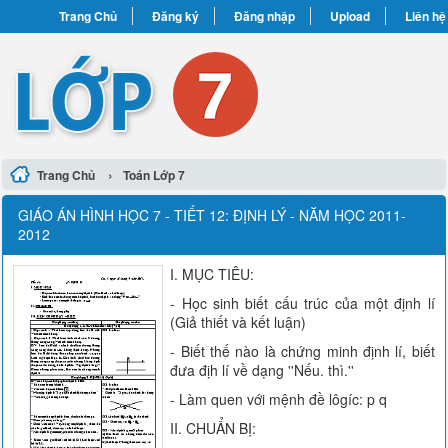
Trang Chủ
Đăng ký
Đăng nhập
Upload
Liên hệ
›
Trang Chủ
Toán Lớp 7
GIÁO ÁN HÌNH HỌC 7 - TIẾT 12: ĐỊNH LÝ - NĂM HỌC 2011-
2012
I. MỤC TIÊU:
- Học sinh biết cấu trúc của một định lí
(Giả thiết và kết luận)
- Biết thế nào là chứng minh định lí, biết
đưa địh lí về dạng ''Nếu. thì.''
- Làm quen với mệnh đề lôgíc: p q
II. CHUẨN BỊ: