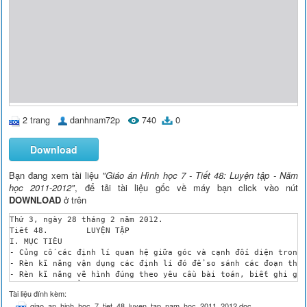
2 trang
danhnam72p
740
0
Download
Bạn đang xem tài liệu
"Giáo án Hình học 7 - Tiết 48: Luyện tập - Năm
học 2011-2012"
, để tải tài liệu gốc về máy bạn click vào nút
DOWNLOAD
ở trên
Thứ 3, ngày 28 tháng 2 năm 2012.

Tiết 48. 	LUYỆN TẬP

I. MỤC TIÊU

- Củng cố các định lí quan hệ giữa góc và cạnh đối diện trong 
- Rèn kĩ năng vận dụng các định lí đó để so sánh các đoạn thẳn
- Rèn kĩ năng vẽ hình đúng theo yêu cầu bài toán, biết ghi giả
II. CHUẨN BỊ CỦA GIÁO VIÊN VÀ HỌC SINH

Tài liệu đính kèm:
-Thước thẳng có chia khoảng, compa, thước đo góc, phấn màu, bú
giao_an_hinh_hoc_7_tiet_48_luyen_tap_nam_hoc_2011_2012.doc
III. TIẾN TRÌNH DẠY HỌC
