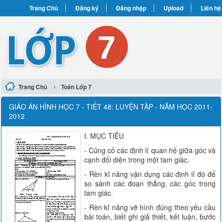
Trang Chủ
Đăng ký
Đăng nhập
Upload
Liên hệ
›
Trang Chủ
Toán Lớp 7
GIÁO ÁN HÌNH HỌC 7 - TIẾT 48: LUYỆN TẬP - NĂM HỌC 2011-
2012
I. MỤC TIÊU
- Củng cố các định lí quan hệ giữa góc và
cạnh đối diện trong một tam giác.
- Rèn kĩ năng vận dụng các định lí đó để
so sánh các đoạn thẳng, các góc trong
tam giác.
- Rèn kĩ năng vẽ hình đúng theo yêu cầu
bài toán, biết ghi giả thiết, kết luận, bước