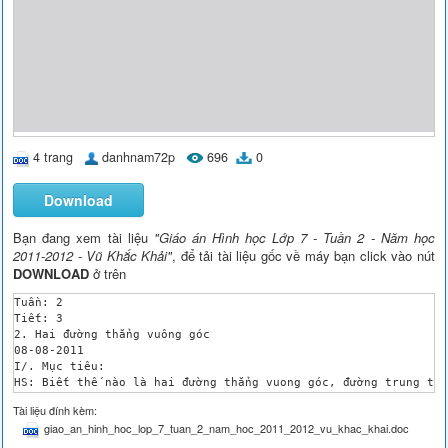
4 trang
danhnam72p
696
0
Download
Bạn đang xem tài liệu
"Giáo án Hình học Lớp 7 - Tuần 2 - Năm học
2011-2012 - Vũ Khắc Khải"
, để tải tài liệu gốc về máy bạn click vào nút
DOWNLOAD
ở trên
Tuần: 2

Tiết: 3

2. Hai đường thẳng vuông góc

08-08-2011

I/. Mục tiêu:

HS: Biết thế nào là hai đường thẳng vuong góc, đường trung trự
 Biết vẽ hai đường thẳng vuông góc, đường trung trực của một đ
Tài liệu đính kèm:
 Tập suy luận hình học

giao_an_hinh_hoc_lop_7_tuan_2_nam_hoc_2011_2012_vu_khac_khai.doc
II/ Chuẩn bị: 

 Nội dung: Đọc kĩ nội dung 4SGK và SGV
