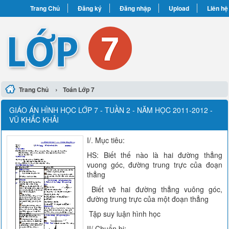
Trang Chủ
Đăng ký
Đăng nhập
Upload
Liên hệ
›
Trang Chủ
Toán Lớp 7
GIÁO ÁN HÌNH HỌC LỚP 7 - TUẦN 2 - NĂM HỌC 2011-2012 -
VŨ KHẮC KHẢI
I/. Mục tiêu:
HS: Biết thế nào là hai đường thẳng
vuong góc, đường trung trực của đoạn
thẳng
Biết vẽ hai đường thẳng vuông góc,
đường trung trực của một đoạn thẳng
Tập suy luận hình học
II/ Chuẩn bị: