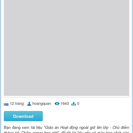
12 trang
hoangquan
1643
0
Download
Bạn đang xem tài liệu
"Giáo án Hoạt động ngoài giờ lên lớp - Chủ điểm
tháng 10: Chăm ngoan học giỏi"
, để tải tài liệu gốc về máy bạn click vào