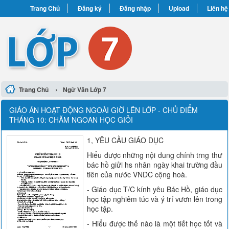
Trang Chủ
Đăng ký
Đăng nhập
Upload
Liên hệ
›
Trang Chủ
Ngữ Văn Lớp 7
GIÁO ÁN HOẠT ĐỘNG NGOÀI GIỜ LÊN LỚP - CHỦ ĐIỂM
THÁNG 10: CHĂM NGOAN HỌC GIỎI
1, YÊU CẦU GIÁO DỤC
Hiểu được những nội dung chính trng thư
bác hồ giửi hs nhân ngày khai trường đầu
tiên của nước VNDC cộng hoà.
- Giáo dục T/C kính yêu Bác Hồ, giáo dục
học tập nghiêm túc và ý trí vươn lên trong
học tập.
- Hiểu được thế nào là một tiết học tốt và