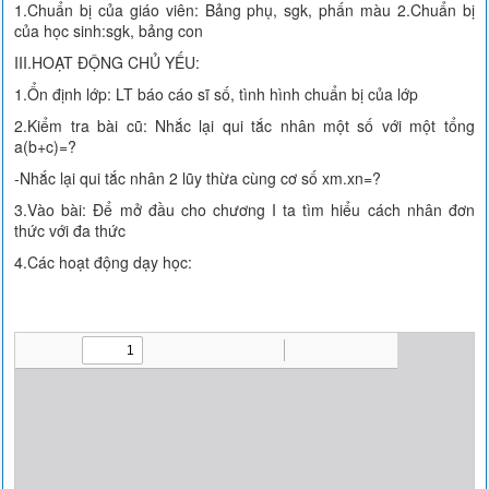
1.Chuẩn bị của giáo viên: Bảng phụ, sgk, phấn màu 2.Chuẩn bị
của học sinh:sgk, bảng con
III.HOẠT ĐỘNG CHỦ YẾU:
1.Ổn định lớp: LT báo cáo sĩ số, tình hình chuẩn bị của lớp
2.Kiểm tra bài cũ: Nhắc lại qui tắc nhân một số với một tổng
a(b+c)=?
-Nhắc lại qui tắc nhân 2 lũy thừa cùng cơ số xm.xn=?
3.Vào bài: Để mở đầu cho chương I ta tìm hiểu cách nhân đơn
thức với đa thức
4.Các hoạt động dạy học: