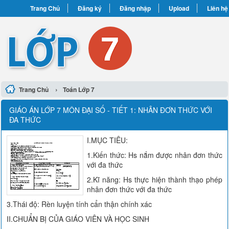
Trang Chủ
Đăng ký
Đăng nhập
Upload
Liên hệ
›
Trang Chủ
Toán Lớp 7
GIÁO ÁN LỚP 7 MÔN ĐẠI SỐ - TIẾT 1: NHÂN ĐƠN THỨC VỚI
ĐA THỨC
I.MỤC TIÊU:
1.Kiến thức: Hs nắm được nhân đơn thức
với đa thức
2.Kĩ năng: Hs thực hiện thành thạo phép
nhân đơn thức với đa thức
3.Thái độ: Rèn luyện tính cẩn thận chính xác
II.CHUẨN BỊ CỦA GIÁO VIÊN VÀ HỌC SINH