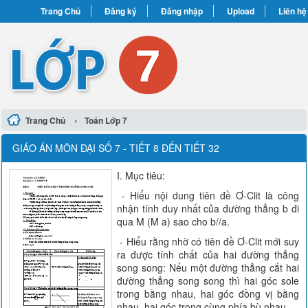
Trang Chủ
Đăng ký
Đăng nhập
Upload
Liên hệ
›
Trang Chủ
Toán Lớp 7
GIÁO ÁN MÔN ĐẠI SỐ 7 - TIẾT 8 ĐẾN TIẾT 32
I. Mục tiêu:
- Hiểu nội dung tiên đề Ơ-Clit là công
nhận tính duy nhất của đường thẳng b đi
qua M (M a) sao cho b//a.
- Hiểu rằng nhờ có tiên đề Ơ-Clit mới suy
ra được tính chất của hai đường thẳng
song song: Nếu một đường thẳng cắt hai
đường thẳng song song thì hai góc sole
trong bằng nhau, hai góc đồng vị bằng
nhau, hai góc trong cùng phía bù nhau.