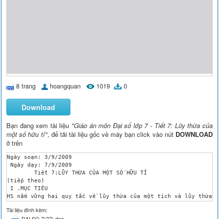
8 trang
hoangquan
1019
0
Download
Bạn đang xem tài liệu
"Giáo án môn Đại số lớp 7 - Tiết 7: Lũy thừa của
một số hữu tỉ"
, để tải tài liệu gốc về máy bạn click vào nút
DOWNLOAD
ở trên
Ngày soạn: 3/9/2009

 Ngày dạy: 7/9/2009

	Tiết 7:LŨY THỪA CỦA MỘT SỐ HỮU TỈ 

(tiếp theo)

 I .MỤC TIÊU

HS nắm vững hai quy tắc về lũy thừa của một tích và lũy thừa c
Có kĩ năng vận dụng các quy tắc trên trong tính toán.

Tài liệu đính kèm:
Từ 2 công thức đã học tập suy luận , lí giải các với các BT : 
DAI SO 7(27).doc