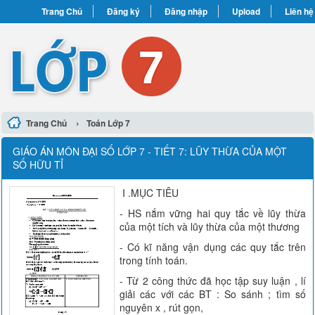
Trang Chủ
Đăng ký
Đăng nhập
Upload
Liên hệ
›
Trang Chủ
Toán Lớp 7
GIÁO ÁN MÔN ĐẠI SỐ LỚP 7 - TIẾT 7: LŨY THỪA CỦA MỘT
SỐ HỮU TỈ
I .MỤC TIÊU
- HS nắm vững hai quy tắc về lũy thừa
của một tích và lũy thừa của một thương
- Có kĩ năng vận dụng các quy tắc trên
trong tính toán.
- Từ 2 công thức đã học tập suy luận , lí
giải các với các BT : So sánh ; tìm số
nguyên x , rút gọn,