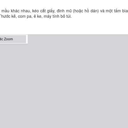
 mầu khác nhau, kéo cắt giấy, đinh mũ (hoặc hồ dán) và một tấm bì
hước kẻ, com pa, ê ke, máy tính bỏ túi.