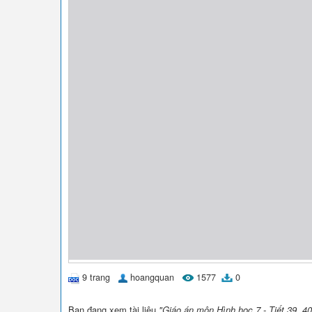
9 trang
hoangquan
1577
0
Bạn đang xem tài liệu
"Giáo án môn Hình học 7 - Tiết 39, 40