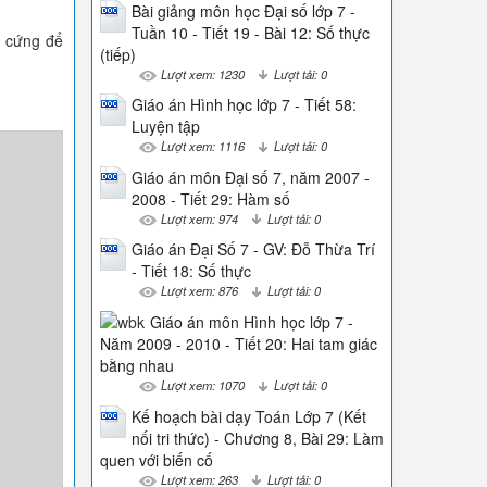
Bài giảng môn học Đại số lớp 7 -
Tuần 10 - Tiết 19 - Bài 12: Số thực
a cứng để
(tiếp)
Lượt xem: 1230
Lượt tải: 0
Giáo án Hình học lớp 7 - Tiết 58:
Luyện tập
Lượt xem: 1116
Lượt tải: 0
Giáo án môn Đại số 7, năm 2007 -
2008 - Tiết 29: Hàm số
Lượt xem: 974
Lượt tải: 0
Giáo án Đại Số 7 - GV: Đỗ Thừa Trí
- Tiết 18: Số thực
Lượt xem: 876
Lượt tải: 0
Giáo án môn Hình học lớp 7 -
Năm 2009 - 2010 - Tiết 20: Hai tam giác
bằng nhau
Lượt xem: 1070
Lượt tải: 0
Kế hoạch bài dạy Toán Lớp 7 (Kết
nối tri thức) - Chương 8, Bài 29: Làm
quen với biến cố
Lượt xem: 263
Lượt tải: 0