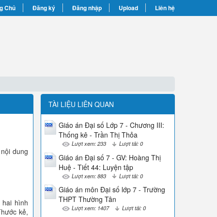
g Chủ
Đăng ký
Đăng nhập
Upload
Liên hệ
TÀI LIỆU LIÊN QUAN
Giáo án Đại số Lớp 7 - Chương III:
Thống kê - Trần Thị Thỏa
Lượt xem: 233
Lượt tải: 0
 nội dung
Giáo án Đại số 7 - GV: Hoàng Thị
Huệ - Tiết 44: Luyện tập
Lượt xem: 883
Lượt tải: 0
Giáo án môn Đại số lớp 7 - Trường
THPT Thường Tân
 hai hình
Lượt xem: 1407
Lượt tải: 0
Thước kẻ,