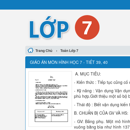
›
Trang Chủ
Toán Lớp 7
GIÁO ÁN MÔN HÌNH HỌC 7 - TIẾT 39, 40
A. MỤC TIÊU:
- Kiến thức : Tiếp tục củng cố 
- Kỹ năng : Vận dụng Vận dụng
phù hợp.Giới thiệu một số bộ 
- Thái độ : Biết vận dụng kiến 
B. CHUẨN BỊ CỦA GV VÀ HS:
- GV: Bảng phụ. Một mô hình
vuông bằng bìa như hình 137