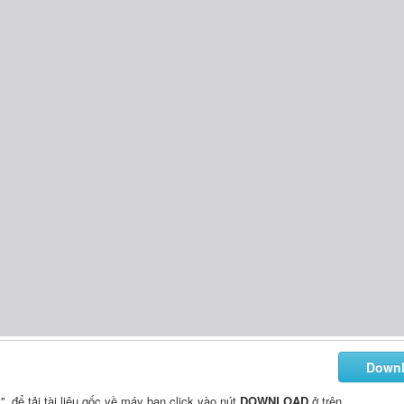
Down
"
, để tải tài liệu gốc về máy bạn click vào nút
DOWNLOAD
ở trên