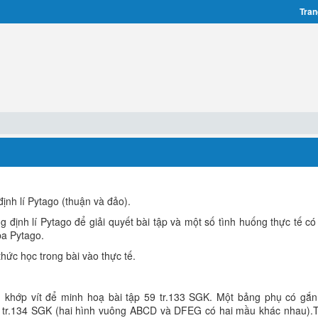
Tran
định lí Pytago (thuận và đảo).
 định lí Pytago để giải quyết bài tập và một số tình huống thực tế có
ba Pytago.
thức học trong bài vào thực tế.
 khớp vít để minh hoạ bài tập 59 tr.133 SGK. Một bảng phụ có gắn
 tr.134 SGK (hai hình vuông ABCD và DFEG có hai mầu khác nhau).