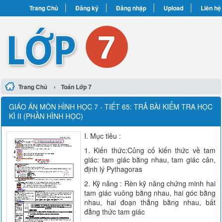
Trang Chủ
Đăng ký
Đăng nhập
Upload
Liên hệ
›
Trang Chủ
Toán Lớp 7
GIÁO ÁN MÔN HÌNH HỌC 7 - TIẾT 65: TRẢ BÀI KIỂM TRA HỌC
KÌ II (PHẦN HÌNH HỌC)
I. Mục tiêu :
1. Kiến thức:Củng cố kiến thức về tam
giác: tam giác bằng nhau, tam giác cân,
định lý Pythagoras
2. Kỹ năng : Rèn kỹ năng chứng minh hai
tam giác vuông bằng nhau, hai góc bằng
nhau, hai đoạn thẳng bằng nhau, bất
đẳng thức tam giác