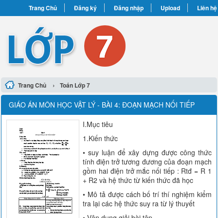
Trang Chủ
Đăng ký
Đăng nhập
Upload
Liên hệ
›
Trang Chủ
Toán Lớp 7
GIÁO ÁN MÔN HỌC VẬT LÝ - BÀI 4: ĐOẠN MẠCH NỐI TIẾP
I.Mục tiêu
1.Kiến thức
• suy luận để xây dựng được công thức
tính điện trở tương đương của đoạn mạch
gồm hai điện trở mắc nối tiếp : Rtđ = R 1
+ R2 và hệ thức từ kiến thức đã học
• Mô tả được cách bố trí thí nghiệm kiểm
tra lại các hệ thức suy ra từ lý thuyết
• Vận dụng giải bài tập