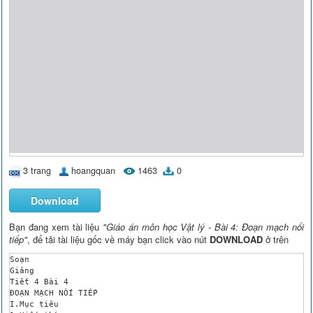
3 trang
hoangquan
1463
0
Download
Bạn đang xem tài liệu
"Giáo án môn học Vật lý - Bài 4: Đoạn mạch nối
tiếp"
, để tải tài liệu gốc về máy bạn click vào nút
DOWNLOAD
ở trên
Soạn 

Giảng 

Tiết 4 Bài 4

ĐOẠN MẠCH NỐI TIẾP

I.Mục tiêu 
