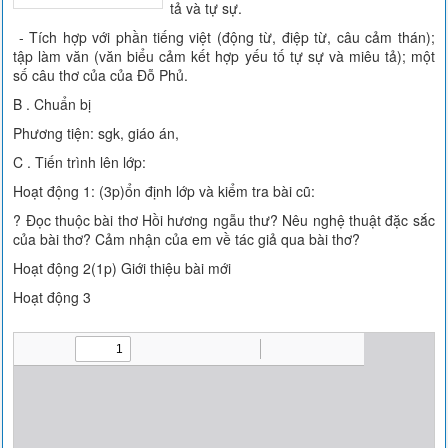
tả và tự sự.
- Tích hợp với phần tiếng việt (động từ, điệp từ, câu cảm thán);
tập làm văn (văn biểu cảm kết hợp yếu tố tự sự và miêu tả); một
số câu thơ của của Đỗ Phủ.
B . Chuẩn bị
Phương tiện: sgk, giáo án,
C . Tiến trình lên lớp:
Hoạt động 1: (3p)ổn định lớp và kiểm tra bài cũ:
? Đọc thuộc bài thơ Hồi hương ngẫu thư? Nêu nghệ thuật đặc sắc
của bài thơ? Cảm nhận của em về tác giả qua bài thơ?
Hoạt động 2(1p) Giới thiệu bài mới
Hoạt động 3