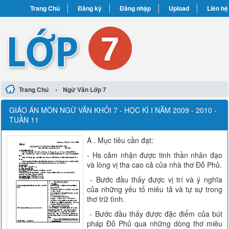
Trang Chủ
Đăng ký
Đăng nhập
Upload
Liên hệ
›
Trang Chủ
Ngữ Văn Lớp 7
GIÁO ÁN MÔN NGỮ VĂN KHỐI 7 - HỌC KÌ I NĂM 2009 - 2010 -
TUẦN 11
A . Mục tiêu cần đạt:
- Hs cảm nhận được tinh thần nhân đạo
và lòng vị tha cao cả của nhà thơ Đỗ Phủ.
- Bước đầu thấy được vị trí và ý nghĩa
của những yếu tố miêu tả và tự sự trong
thơ trữ tình.
- Bước đầu thấy được đặc điểm của bút
pháp Đỗ Phủ qua những dòng thơ miêu