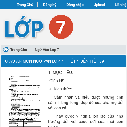
Trang Chủ
Đăng ký
Đăng nhập
Upload
Liên hệ
›
Trang Chủ
Ngữ Văn Lớp 7
GIÁO ÁN MÔN NGỮ VĂN LỚP 7 - TIẾT 1 ĐẾN TIẾT 69
1. MỤC TIÊU:
Giúp HS.
a. Kiến thức:
- Cảm nhận và hiểu được những tình
cảm thiêng liêng, đẹp đẽ của cha mẹ đối
với con cái.
- Thấy được ý nghĩa lớn lao của nhà
trường đối với cuộc đời của mỗi con
người.