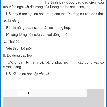
- HS trình bày được các đặc điểm cấu
tạo thích nghi với đời sống của lưỡng cư, bò sát, chim, thú
- HS thấy được sự tiến hóa trong cấu tạo từ lưỡng cư cho đến thú
2. Kĩ năng:
- Rèn kĩ năng quan sát, phân tích, tổng hợp.
- Kĩ năng tự nghiên cứu và hoạt động nhóm
3. Thái độ:
- Yêu thích bộ môn
II. Đồ dùng dạy học
- GV: Chuẩn bị tranh vẽ, bảng phụ, mô hình các động vật có
xương sống
- HS: Kẻ phiếu học tập vào vở