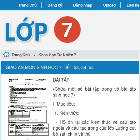
Trang Chủ
Đăng ký
Đăng nhập
Upload
Liên hệ
›
Trang Chủ
Khoa Học Tự Nhiên 7
GIÁO ÁN MÔN SINH HỌC 7 TIẾT 53, 54, 55
BÀI TẬP
(Chửa một số bài tập trong vở bài tập
sinh học 7)
I. Mục tiêu:
1. Kiến thức:
- HS ôn lại các kiến thức về cấu tạo
ngoài và cấu tạo trong của lớp Lưỡng cư,
bò sát, chim và thú