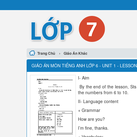
›
Trang Chủ
Giáo Án Khác
GIÁO ÁN MÔN TIẾNG ANH LỚP 6 - UNIT 1 - LESSO
I- Aim
By the end of the lesson, Sts 
the numbers from 6 to 10.
II- Language content
+ Grammar
How are you?
I’m fine, thanks.
+ Vocabulary