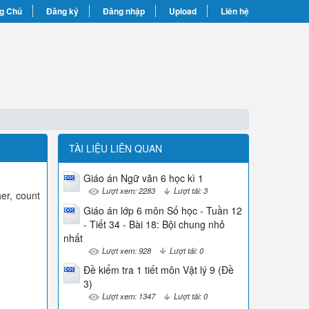
g Chủ
Đăng ký
Đăng nhập
Upload
Liên hệ
TÀI LIỆU LIÊN QUAN
Giáo án Ngữ văn 6 học kì 1
Lượt xem: 2283
Lượt tải: 3
her, count
Giáo án lớp 6 môn Số học - Tuần 12
- Tiết 34 - Bài 18: Bội chung nhỏ
nhất
Lượt xem: 928
Lượt tải: 0
Đề kiểm tra 1 tiết môn Vật lý 9 (Đề
3)
Lượt xem: 1347
Lượt tải: 0