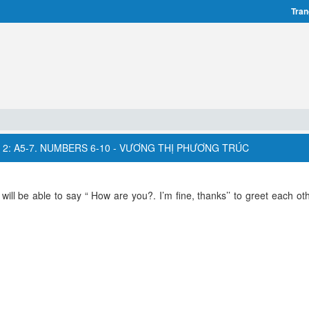
Tran
N 2: A5-7. NUMBERS 6-10 - VƯƠNG THỊ PHƯƠNG TRÚC
will be able to say “ How are you?. I’m fine, thanks’’ to greet each ot