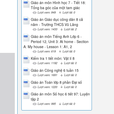
Giáo án môn Hình học 7 - Tiết 18:
Tổng ba góc của một tam giác
Lượt xem: 849
Lượt tải: 0
Giáo án Giáo dục công dân 8 cả
năm - Trường THCS Vũ Lăng
Lượt xem: 1433
Lượt tải: 2
Giáo án môn Tiếng Anh Lớp 6 -
Period 12, Unit 3: At home - Section
A: My house - Lesson 1: A1, 2
Lượt xem: 619
Lượt tải: 0
Kiểm tra 1 tiết môn: Vật lí 8
Lượt xem: 1192
Lượt tải: 0
Giáo án Công nghệ 6 tuần 15
Lượt xem: 1691
Lượt tải: 0
Giáo án Toán lớp 8 phần Đại số
Lượt xem: 1220
Lượt tải: 0
Giáo án môn Số học 6 tiết 97: Luyện
tập 2
Lượt xem: 995
Lượt tải: 0