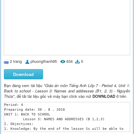
2 trang
phuongthanh95
634
0
Download
Bạn đang xem tài liệu
"Giáo án môn Tiếng Anh Lớp 7 - Period 4, Unit 1:
Back to school - Lesson 3: Names and addresses (B1, 2, 3) - Nguyễn
Thừa"
, để tải tài liệu gốc về máy bạn click vào nút
DOWNLOAD
ở trên
Period: 4

Preparing date: 30 . 8 . 2010 	

UNIT 1: BACK TO SCHOOL

 	 Lesson 3: NAMES AND ADDRESSES (B 1,2,3)

I. Objectives:

1. Knowledge: By the end of the lesson Ss will be able to

 + Ask for and give personal information about name, age, addr