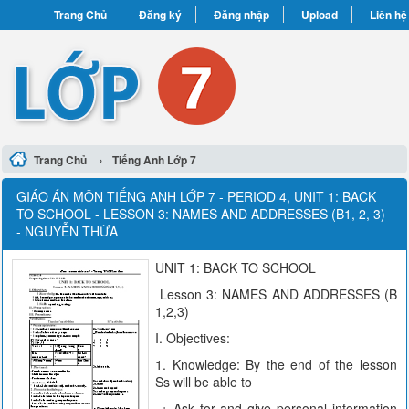
Trang Chủ
Đăng ký
Đăng nhập
Upload
Liên hệ
›
Trang Chủ
Tiếng Anh Lớp 7
GIÁO ÁN MÔN TIẾNG ANH LỚP 7 - PERIOD 4, UNIT 1: BACK
TO SCHOOL - LESSON 3: NAMES AND ADDRESSES (B1, 2, 3)
- NGUYỄN THỪA
UNIT 1: BACK TO SCHOOL
Lesson 3: NAMES AND ADDRESSES (B
1,2,3)
I. Objectives:
1. Knowledge: By the end of the lesson
Ss will be able to
+ Ask for and give personal information