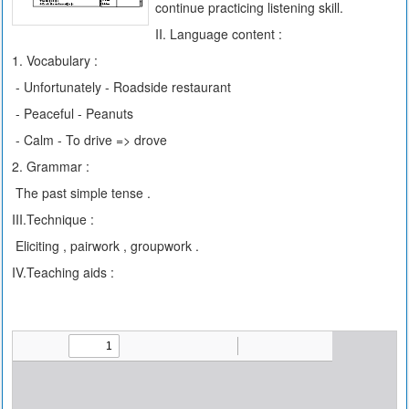
continue practicing listening skill.
II. Language content :
1. Vocabulary :
- Unfortunately - Roadside restaurant
- Peaceful - Peanuts
- Calm - To drive => drove
2. Grammar :
The past simple tense .
III.Technique :
Eliciting , pairwork , groupwork .
IV.Teaching aids :