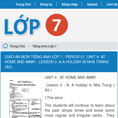
Trang Chủ
Đăng ký
Đăng nhập
Upload
Liên hệ
›
Trang Chủ
Tiếng Anh Lớp 7
GIÁO ÁN MÔN TIẾNG ANH LỚP 7 - PERIOD 57, UNIT 9: AT
HOME AND AWAY - LESSON 3: A-A HOLIDAY IN NHA TRANG
(A3)
UNIT 9 : AT HOME AND AWAY
Lesson 3 : A- A holiday in Nha Trang (
A3 )
I.The aims :
The students will continue to learn about
the past simple tense and know some
more regular and irregular verbs . They