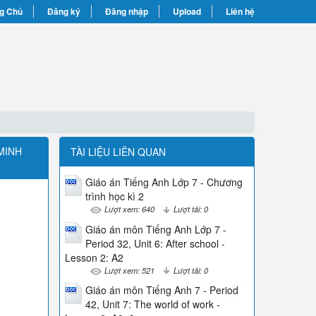
g Chủ
Đăng ký
Đăng nhập
Upload
Liên hệ
 MINH
TÀI LIỆU LIÊN QUAN
Giáo án Tiếng Anh Lớp 7 - Chương
trình học kì 2
Lượt xem: 640
Lượt tải: 0
Giáo án môn Tiếng Anh Lớp 7 -
Period 32, Unit 6: After school -
Lesson 2: A2
Lượt xem: 521
Lượt tải: 0
Giáo án môn Tiếng Anh 7 - Period
42, Unit 7: The world of work -