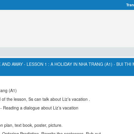
Tran
AND AWAY - LESSON 1 : A HOLIDAY IN NHA TRANG (A1) - BUI THI
rang (A1)
of the lesson, Ss can talk about Liz’s vacation .
Reading a dialogue about Liz’s vacation
 plan, text book, poster, picture.
 Ordering Prediction, Rewrite the sentences, Rub out