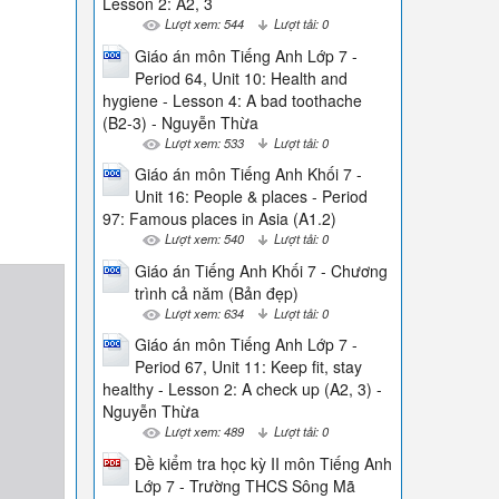
Lesson 2: A2, 3
Lượt xem: 544
Lượt tải: 0
Giáo án môn Tiếng Anh Lớp 7 -
Period 64, Unit 10: Health and
hygiene - Lesson 4: A bad toothache
(B2-3) - Nguyễn Thừa
Lượt xem: 533
Lượt tải: 0
Giáo án môn Tiếng Anh Khối 7 -
Unit 16: People & places - Period
97: Famous places in Asia (A1.2)
Lượt xem: 540
Lượt tải: 0
Giáo án Tiếng Anh Khối 7 - Chương
trình cả năm (Bản đẹp)
Lượt xem: 634
Lượt tải: 0
Giáo án môn Tiếng Anh Lớp 7 -
Period 67, Unit 11: Keep fit, stay
healthy - Lesson 2: A check up (A2, 3) -
Nguyễn Thừa
Lượt xem: 489
Lượt tải: 0
Đề kiểm tra học kỳ II môn Tiếng Anh
Lớp 7 - Trường THCS Sông Mã