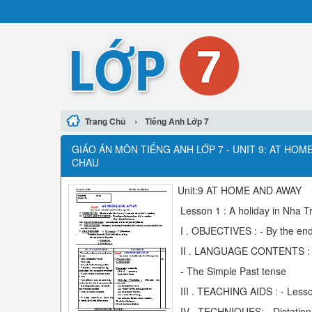
›
Trang Chủ
Tiếng Anh Lớp 7
GIÁO ÁN MÔN TIẾNG ANH LỚP 7 - UNIT 9: AT HOME 
CHAU
Unit:9 AT HOME AND AWAY
Lesson 1 : A holiday in Nha T
I . OBJECTIVES : - By the end 
II . LANGUAGE CONTENTS : - 
- The Simple Past tense
III . TEACHING AIDS : - Lesson
IV . TECHNIQUES: - Dictation,