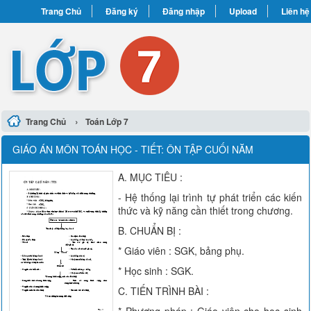
Trang Chủ
Đăng ký
Đăng nhập
Upload
Liên hệ
›
Trang Chủ
Toán Lớp 7
GIÁO ÁN MÔN TOÁN HỌC - TIẾT: ÔN TẬP CUỐI NĂM
A. MỤC TIÊU :
- Hệ thống lại trình tự phát triển các kiến
thức và kỹ năng cần thiết trong chương.
B. CHUẨN BỊ :
* Giáo viên : SGK, bảng phụ.
* Học sinh : SGK.
C. TIẾN TRÌNH BÀI :