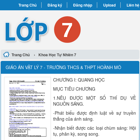
Trang Chủ
Đăng ký
Đăng nhập
Upload
Liên hệ
›
Trang Chủ
Khoa Học Tự Nhiên 7
GIÁO ÁN VẬT LÝ 7 - TRƯỜNG THCS & THPT HOÀNH MÔ
CHƯƠNG I: QUANG HỌC
MỤC TIÊU CHƯƠNG
1.NÊU ĐƯỢC MỘT SỐ THÍ DỤ VỀ
NGUỒN SÁNG.
-Phát biểu được định luật về sự truyền
thẳng của ánh sáng.
-Nhận biết được các loại chùm sáng: Hội
tụ, phân kỳ, song song.