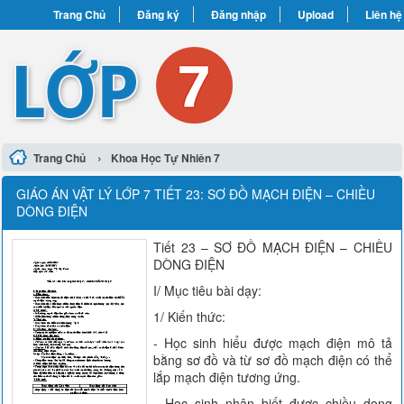
Trang Chủ
Đăng ký
Đăng nhập
Upload
Liên hệ
›
Trang Chủ
Khoa Học Tự Nhiên 7
GIÁO ÁN VẬT LÝ LỚP 7 TIẾT 23: SƠ ĐỒ MẠCH ĐIỆN – CHIỀU
DÒNG ĐIỆN
Tiết 23 – SƠ ĐỒ MẠCH ĐIỆN – CHIỀU
DÒNG ĐIỆN
I/ Mục tiêu bài dạy:
1/ Kiến thức:
- Học sinh hiểu được mạch điện mô tả
bằng sơ đồ và từ sơ đồ mạch điện có thể
lắp mạch điện tương ứng.
- Học sinh nhận biết được chiều dong