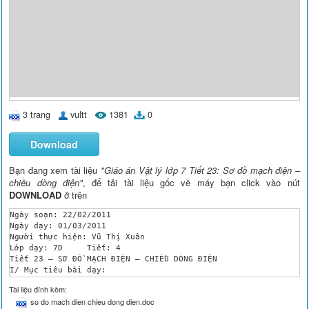
3 trang
vultt
1381
0
Download
Bạn đang xem tài liệu
"Giáo án Vật lý lớp 7 Tiết 23: Sơ đồ mạch điện –
chiều dòng điện"
, để tải tài liệu gốc về máy bạn click vào nút
DOWNLOAD
ở trên
Ngày soạn: 22/02/2011

Ngày dạy: 01/03/2011

Người thực hiện: Vũ Thị Xuân

Lớp dạy: 7D	Tiết: 4

Tiết 23 – SƠ ĐỒ MẠCH ĐIỆN – CHIỀU DÒNG ĐIỆN

I/ Mục tiêu bài dạy:

1/ Kiến thức:

Tài liệu đính kèm:
- Học sinh hiểu được mạch điện mô tả bằng sơ đồ và từ sơ đồ mạ
so do mach dien chieu dong dien.doc
- Học sinh nhận biết được chiều dong điện là chiều từ cực dươn