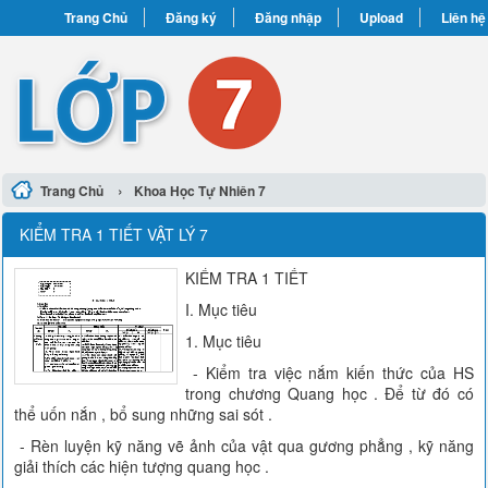
Trang Chủ
Đăng ký
Đăng nhập
Upload
Liên hệ
›
Trang Chủ
Khoa Học Tự Nhiên 7
KIỂM TRA 1 TIẾT VẬT LÝ 7
KIỂM TRA 1 TIẾT
I. Mục tiêu
1. Mục tiêu
- Kiểm tra việc nắm kiến thức của HS
trong chương Quang học . Để từ đó có
thể uốn nắn , bổ sung những sai sót .
- Rèn luyện kỹ năng vẽ ảnh của vật qua gương phẳng , kỹ năng
giải thích các hiện tượng quang học .