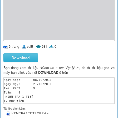
5 trang
vultt
931
0
Download
Bạn đang xem tài liệu
"Kiểm tra 1 tiết Vật lý 7"
, để tải tài liệu gốc về
máy bạn click vào nút
DOWNLOAD
ở trên
Ngày soạn:	08/10/2011

Ngày dạy:	21/10/2011

Tiết PPCT:	9

Tuần:	9

 KIỂM TRA 1 TIẾT

I. Mục tiêu 

1. Mục tiêu

Tài liệu đính kèm:
 - Kiểm tra việc nắm kiến thức của HS trong chương Quang học .
KIEM TRA 1 TIET LOP 7.doc
 - Rèn luyện kỹ năng vẽ ảnh của vật qua gương phẳng , kỹ năng 
 - Giáo dục tính cần cù chịu khó , phong cách làm việc độc lập